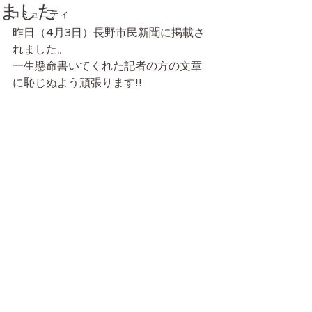
ました
コミュニティ
昨日（4月3日）長野市民新聞に掲載さ
れました。
一生懸命書いてくれた記者の方の文章
に恥じぬよう頑張ります!!