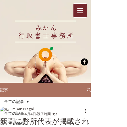
​みかん
行政書士事務所
記事
全ての記事
mikan13legal
全ての記事
2021年4月4日
読了時間: 1分
新聞に弊所代表が掲載され
今すぐ始める