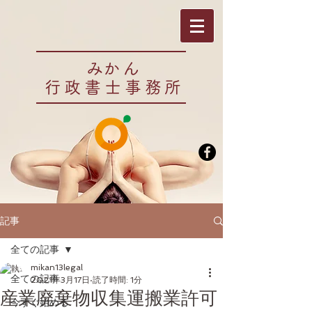
​みかん
行政書士事務所
記事
全ての記事
mikan13legal
全ての記事
2021年3月17日
読了時間: 1分
産業廃棄物収集運搬業許可
今すぐ始める