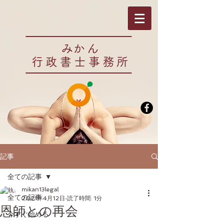
​みかん
行政書士事務所
記事
全ての記事
mikan13legal
全ての記事
2021年4月12日
読了時間: 1分
恩師との再会
今すぐ始める