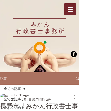
​みかん
行政書士事務所
記事
全ての記事
mikan13legal
全ての記事
2021年2月4日
読了時間: 2分
長野市「みかん行政書士事
今すぐ始める