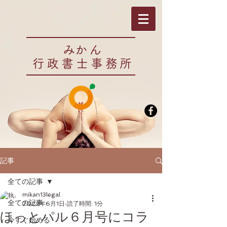
​みかん
行政書士事務所
記事
全ての記事
mikan13legal
全ての記事
2022年6月1日
読了時間: 1分
ほっとパル６月号にコラ
今すぐ始める