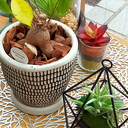
されました
訟法
でき