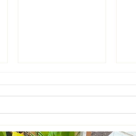
【ブログ】新潟の日本語教
児童
師・徳本久美子先生がご来所
作成