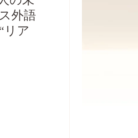
ス外語
“リア